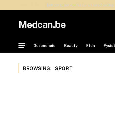
TRENDING
Een zorgplan voor kinderen na scheiding:
Medcan.be
Gezondheid
Beauty
Eten
Fysio
BROWSING:
SPORT