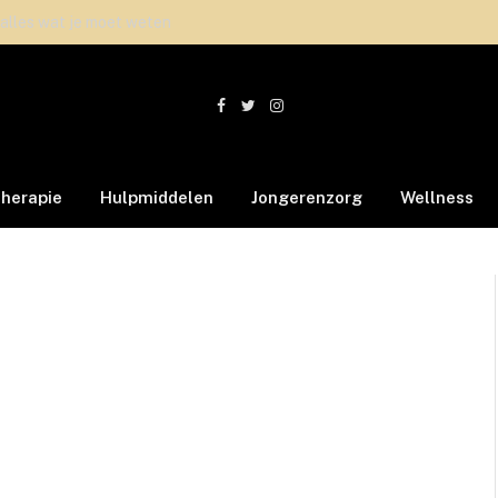
 alles wat je moet weten
Facebook
Twitter
Instagram
therapie
Hulpmiddelen
Jongerenzorg
Wellness