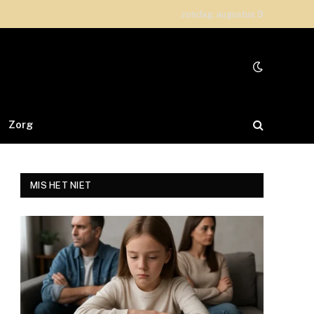
zondag, augustus 9
Zorg
MIS HET NIET