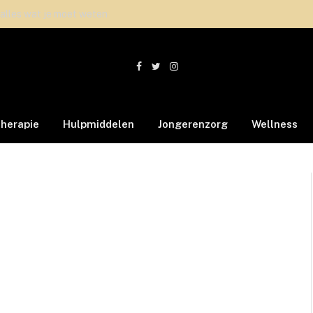
 alles wat je moet weten
Facebook
Twitter
Instagram
therapie
Hulpmiddelen
Jongerenzorg
Wellness