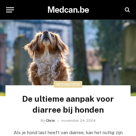
Medcan.be
GEZONDHEID
De ultieme aanpak voor
diarree bij honden
By
Chris
november 24, 2024
Als je hond last heeft van diarree, kan het nuttig zijn